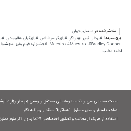
منتشرشده در
سینمای جهان
برچسب‌ها
بردلی کوپر
بازیگر
بازیگر سرشناس
بازیگران هالیوودی
ب
Bradley Cooper
Maestro
Maestro
جشنواره فیلم ونیز
جشنواره 
ادامه مطلب...
سایت سینمایی سی و یک نما رسانه ای مستقل و رسمی زیر نظر وزارت ار
صاحب امتیاز و مدیر مسئول: "هماگویا" منتقد و روزنامه نگار
استفاده از هریک از مطالب و تصاویر اختصاصی ۳۱نما بدون ذکر منبع ممنوع است