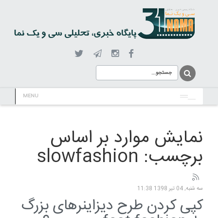
MENU
نمایش موارد بر اساس
برچسب: slowfashion
سه شنبه, 04 تیر 1398 11:38
کپی کردن طرح دیزاینرهای بزرگ