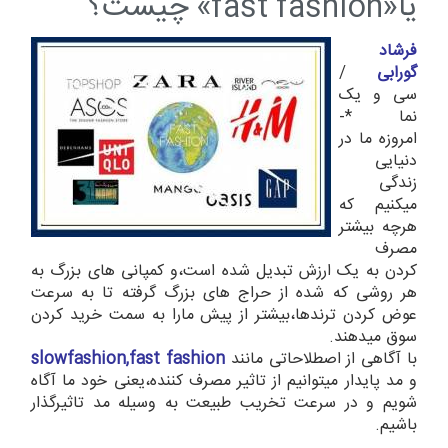
یا«fast fashion» چیست؟
فرشاد
گورابی
/
سی و یک
نما *-
امروزه ما در
دنیایی
زندگی
میکنیم که
هرچه بیشتر
مصرف
کردن به یک ارزش تبدیل شده است،و کمپانی های بزرگ به
هر روشی که شده از حراج های بزرگ گرفته تا به سرعت
عوض کردن ترندها،بیشتر از پیش مارا به سمت خرید کردن
سوق میدهند.
با آگاهی از اصطلاحاتی مانند
slowfashion,fast fashion
و مد پایدار میتوانیم از تاثیر مصرف کننده،یعنی خود ما آگاه
شویم و در سرعت تخریب طبیعت به وسیله مد تاثیرگذار
باشیم.