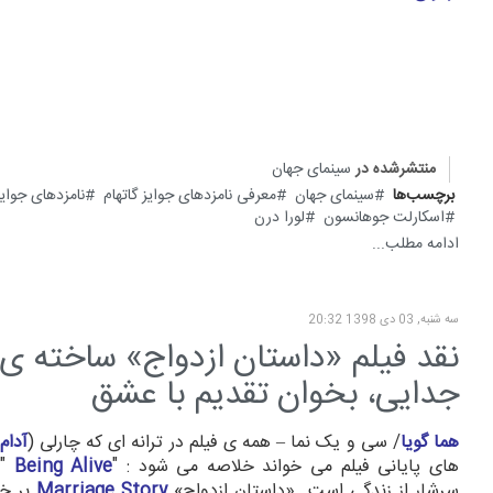
منتشرشده در
سینمای جهان
برچسب‌ها
سینمای جهان
معرفی نامزدهای جوایز گاتهام
نامزدهای جوایز
اسکارلت جوهانسون
لورا درن
ادامه مطلب...
سه شنبه, 03 دی 1398 20:32
نقد فیلم «داستان ازدواج» ساخته ی
جدایی، بخوان تقدیم با عشق
هما گویا
/ سی و یک نما – همه ی فیلم در ترانه ای که چارلی (
آدام 
های پایانی فیلم می خواند خلاصه می شود : "
Being Alive
،
سرشار از زندگی است .«داستان ازدواج»
Story
Marriage
بر خل