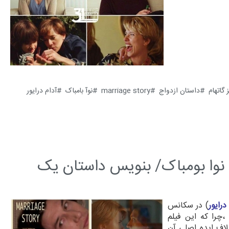
 گاتهام
داستان ازدواج
marriage story
نوآ بامباک
آدام درایور
 نوا بومباک/ بنویس داستان یک
درایور
) در سکانس
" 
چرا که این فیلم
اف ایده اصلی آن