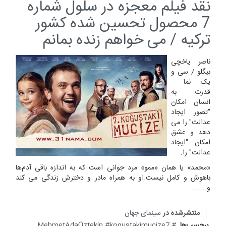
نقد فیلم معجزه در سلول شماره
7 محصول تحسین شده کشور
ترکیه / می خواهم زنده بمانم
ناصر یاخچی
بیگلو / سی و
یک نما -
قدرت به
انسان امکان
"تصور ایجاد
عدالت" را می
دهد و عشق
امکان "ایجاد
عدالت" را.
«محمد» یا همان «ممو» مرد جوانی است که به اندازه باقی آدم‌ها
باهوش و کامل نیست.او به همراه مادر و دخترش زندگی می کند
و.......
منتشرشده در
سینمای جهان
برچسب‌ها
kogustakimucize7
MehmetAdaÖztekin