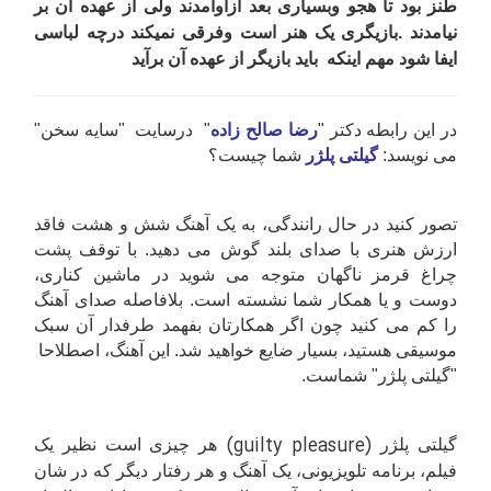
طنز بود تا هجو وبسیاری بعد ازاوآمدند ولی از عهده آن بر
نیامدند .بازیگری یک هنر است وفرقی نمیکند درچه لباسی
ایفا شود مهم اینکه باید بازیگر از عهده آن برآید
در این رابطه دکتر "
رضا
صالح زاده
" درسایت "سایه سخن"
می نویسد:
گیلتی پلژر
شما چیست؟
تصور کنید در حال رانندگی، به یک آهنگ شش و هشت فاقد
ارزش هنری با صدای بلند گوش می دهید. با توقف پشت
چراغ قرمز ناگهان متوجه می شوید در ماشین کناری،
دوست و یا همکار شما نشسته است. بلافاصله صدای آهنگ
را کم می کنید چون اگر همکارتان بفهمد طرفدار آن سبک
موسیقی هستید، بسیار ضایع خواهید شد. این آهنگ، اصطلاحا
"گیلتی پلژر" شماست
.
(guilty pleasure)
گیلتی پلژر
هر چیزی است نظیر یک
فیلم، برنامه تلویزیونی، یک آهنگ و هر رفتار دیگر که در شان