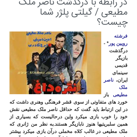
در رابطه با درگذشت ناصر ملک
مطیعی / گیلتی پلژر شما
چیست؟
فرشته
رویین پور
* -
درگذشت
بازیگر
قدیمی
سینمای
ایران،
ناصر
ملک
مطیعی
باز
خورد های متفاوتی از سوی قشر فرهنگی وهنری داشت که
در این ازتباط باید گفت که حداقل ناصر ملک مطیعی نقش
خود را خوب بازی میکرد واین درحالیست که بسیاری از
همین سلبریتیها هنوز نابازیگر هستند.به نظر من ژانری که
ملک مطیعی در غالب کلاه مخملی درآن بازی میکرد بیشتر