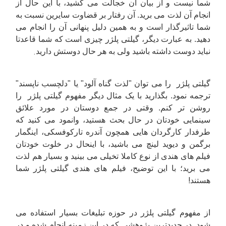
شما نیست و از بیان آن خجالت می کشید، با این حال از
انجام آن لذت می برید. آن رفتار بر قضاوت سایرین نسبت به
شما تاثیرگذار است و به همین دلیل پنهانی آن را انجام می
دهید. به عبارت دیگر، گیلتی پلژر چیزی است که شما قاعدتا
.
نباید دوست داشته باشید ولی به هر حال دوستش دارید
گیلتی پلژر را می توان "لذت گناه آلود" یا "دلچسب ناپسند"
ترجمه نمود. بگذارید با یک مثال دیگر مفهوم گیلتی پلژر را
روشن تر کنم. وقتی در جمع دوستان در مورد علائق
سینمایی خودتان در حال بحث هستید، وانمود می کنید که
طرفدار کارگردان هایی همچون آندره تارکوفسکی، اینگمار
برگمن و دیوید لینچ می باشید، با اینحال در خلوت خودتان
فیلم های هندی از نوع کاملا تخیلی می بینید و بسیار هم لذت
می برید؛ با این توضیح، فیلم های هندی گیلتی پلژر شما
!
هستند
از مفهوم گیلتی پلژر در حوزه تبلیغات بسیار استفاده می
شود. در جدیدترین پژوهشی که در این زمینه انجام شده و در