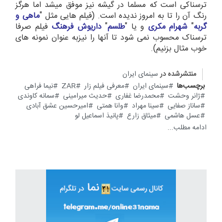
ترسناکی است که مسلما در گیشه نیز موفق میشد اما هرگز
رنگ آن را تا به امروز ندیده است. (فیلم هایی مثل "
ماهی و
گربه
"
شهرام مکری
و یا "
طلسم
"
داریوش فرهنگ
فیلم صرفا
ترسناک محسوب نمی شود تا آنها را نیزبه عنوان نمونه های
خوب مثال بزنیم).
منتشرشده در
سینمای ایران
برچسب‌ها
سینمای ایران
معرفی فیلم زار
ZAR
نیما فراهی
ژانر وحشت
محمدرضا غفاری
حدیث میرامینی
سمانه کاوندی
ساناز صفایی
سینا مهراد
وانا همتی
امیرحسین عشق آبادی
عسل هاشمی
میثاق زارع
پانیذ اسماعیل لو
ادامه مطلب...