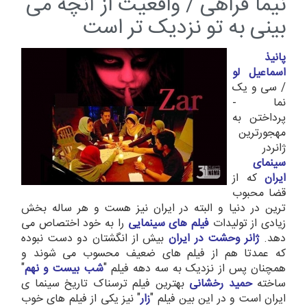
نیما فراهی / واقعیت از آنچه می
بینی به تو نزدیک تر است
پانیذ
اسماعیل لو
/ سی و یک
نما -
پرداختن به
مهجورترین
ژانردر
سینمای
ایران
که از
قضا محبوب
ترین در دنیا و البته در ایران نیز هست و هر ساله بخش
زیادی از تولیدات
فیلم های سینمایی
را به خود اختصاص می
دهد.
ژانر وحشت در ایران
بیش از انگشتان دو دست نبوده
که عمدتا هم از فیلم های ضعیف محسوب می شوند و
همچنان پس از نزدیک به سه دهه فیلم "
شب بیست و نهم
"
ساخته
حمید رخشانی
بهترین فیلم ترسناک تاریخ سینما ی
ایران است و در این بین فیلم "
زار
" نیز یکی از فیلم های خوب