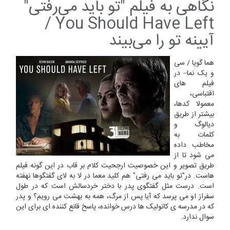
نگاهی به فیلم "تو باید می‌رفتی"
You Should Have Left /
آیینه تو را می‌بیند
هما گویا / سی
و یک نما– در
فیلم های
اقتباسی،
معمولا کدها،
بیشتر از طریق
دیالوگ و
کلمات به
مخاطب داده
می شود تا از
طریق تصویر و این خصوصیت ارجحیت کلام بر قاب در این گونه فیلم
هاست. در"تو باید می رفتی" هم کلید معما در لا به لای گفتگوها نهفته
است. درست مثل گفتگوی پدر با دختر خردسالش است که در طول
سفراز او می پرسد که آیا پس از مرگ، همه به بهشت می رویم؟ و پدر
که در مدرسه ی کاتولیک ها درس خوانده، پاسخ قانع کننده ای برای این
سوال ندارد.