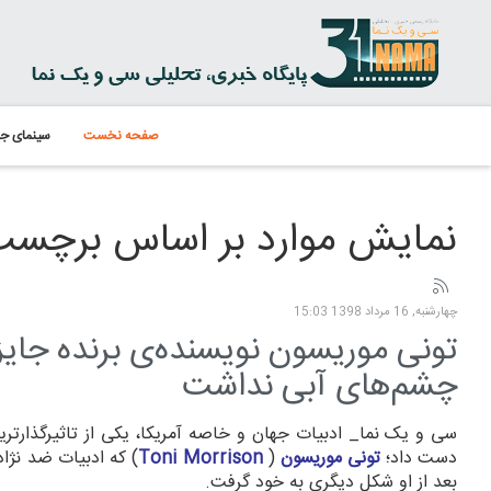
صفحه نخست
سینمای جه
نمایش موارد بر اساس برچسب: i Morrison
چهارشنبه, 16 مرداد 1398 15:03
تونی موریسون نویسنده‌ی برنده جایز
چشم‌های آبی نداشت
سی و یک نما_ ادبیات جهان و خاصه آمریکا، یکی از تاثیرگذارترین
دست داد؛
تونی موریسون
(
Toni Morrison
) که ادبیات ضد نژاد
بعد از او شکل دیگری به خود گرفت.