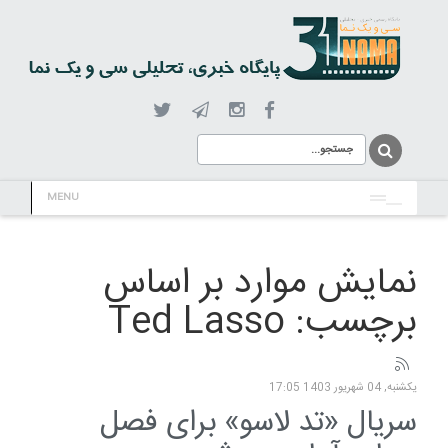
MENU
نمایش موارد بر اساس
برچسب: Ted Lasso
یکشنبه, 04 شهریور 1403 17:05
سریال «تد لاسو» برای فصل