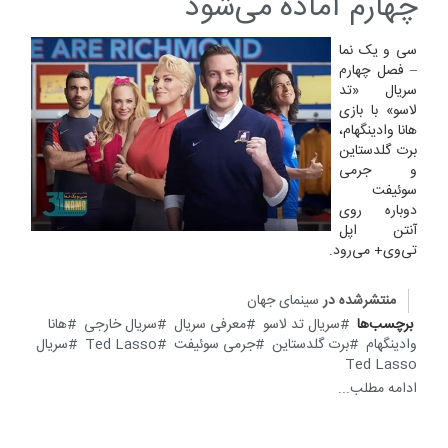
چهارم آماده می‌شود
سی و یک نما
– فصل چهارم
سریال «تد
لاسو» با بازی
هانا وادینگهام،
برت گلدستاین
و جرمی
سوئیفت
دوباره روی
آنتن اپل
تی‌وی+ می‌رود.
منتشرشده در
سینمای جهان
برچسب‌ها
سریال تد لاسو
معرفی سریال
سریال خارجی
هانا
وادینگهام
برت گلدستاین
جرمی سوئیفت
Ted Lasso
سریال
Ted Lasso
ادامه مطلب...