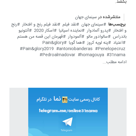
بکشد.
منتشرشده در
سینمای جهان
برچسب‌ها
سینمای جهان
نقد فیلم
نقد فیلم رنج و افتخار
رنج
و افتخار
پدرو آلمادوار
نماینده اسپانیا
اسکار 2020
آنتونیو
باندراس
سالوادور مالو
آلمودوار
قهرمان این قصه من هستم
اعتیاد
پنه لوپه کروز
هما گویا
Pain&glory
Pain&glory2019
antoniobanderas
Penelopecruz
Pedroalmadovar
homagouya
31nama
ادامه مطلب...