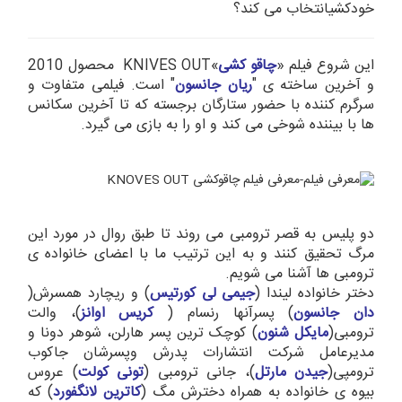
خودکشیانتخاب می کند؟
این شروع فیلم «
چاقو کشی
»KNIVES OUT محصول 2010
و آخرین ساخته ی "
ریان جانسون
" است. فیلمی متفاوت و
سرگرم کننده با حضور ستارگان برجسته که تا آخرین سکانس
ها با بیننده شوخی می کند و او را به بازی می گیرد.
دو پلیس به قصر ترومبی می روند تا طبق روال در مورد این
مرگ تحقیق کنند و به این ترتیب ما با اعضای خانواده ی
ترومبی ها آشنا می شویم.
دختر خانواده لیندا (
جیمی لی کورتیس
) و ریچارد همسرش(
دان جانسون
) پسرآنها رنسام (
کریس اوانز
)، والت
ترومبی(
مایکل شنون
) کوچک ‌ترین پسر هارلن، شوهر دونا و
مدیرعامل شرکت انتشارات پدرش وپسرشان جاکوب
ترومپی(
جیدن مارتل
)، جانی ترومبی (
تونی کولت
) عروس
بیوه ی خانواده به همراه دخترش مگ (
کاترین لانگفورد
) که