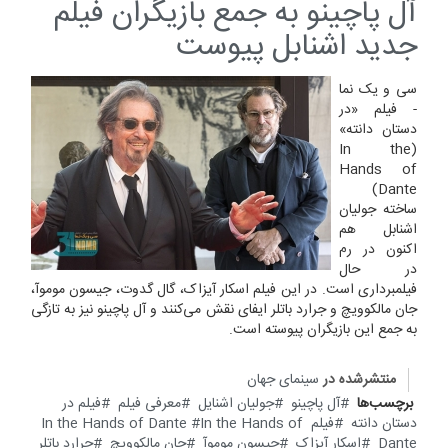
آل پاچینو به جمع بازیگران فیلم
جدید اشنابل پیوست
سی و یک نما
- فیلم «در
دستان دانته»
(In the
Hands of
Dante)
ساخته جولیان
اشنابل هم
اکنون در رم
در حال
فیلمبرداری است. در این فیلم اسکار آیزاک، گال گدوت، جیسون موموآ،
جان مالکوویچ و جرارد باتلر ایفای نقش می‌کنند و آل پاچینو نیز به تازگی
به جمع این بازیگران پیوسته است.
منتشرشده در
سینمای جهان
برچسب‌ها
آل پاچینو
جولیان اشنایل
معرفی فیلم
فیلم در
دستان دانته
فیلم In the Hands of Dante
In the Hands of
Dante
اسکار آیزاک
جیسون موموآ
جان مالکوویچ
جرارد باتلر