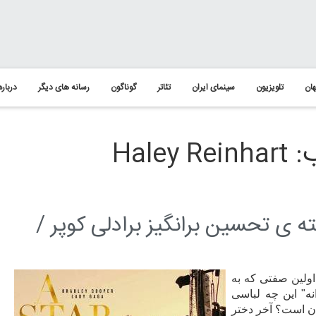
ان
تلویزیون
سینمای ایران
تئاتر
گوناگون
رسانه های دیگر
درباره
Hal
ه ی تحسین برانگیز برادلی کوپر /
 اولین صفتی که به
نه" این چه لباسی
دن است؟ آخر دختر