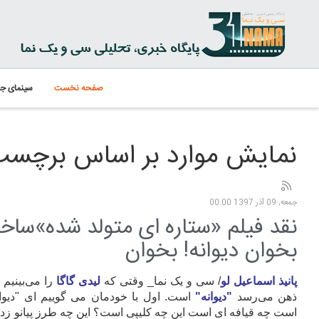
صفحه نخست
سینمای جه
نمایش موارد بر اساس برچسب: ey Reinhart
جمعه, 09 آذر 1397 00:00
نقد فیلم «ستاره ای متولد شده»ساخت
بخوان دیوانه! بخوان
پانیذ اسماعیل لو
/ سی و یک نما_ وقتی که
لیدی گاگا
را می‌بینیم
ذهن می‌رسد
"دیوانه"
است. اول با خودمان می گوییم ای "دیوا
است چه قیافه ای است این چه کلیپی است؟ این چه طرز پیانو ز