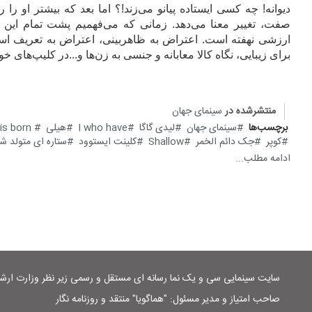
دیوانه‌! چه کسی ایستاده پیانو می‌زند!؟ اما بعد که بیشتر او را
صفت، تغییر معنا می‌دهد. زمانی که می‌فهمیم پشت تمام این د
ارزشی نهفته است. اعتراض به ظاهربینی، اعتراض به تعریف است
برای زیبایی، نگاه کالا معابانه و جنسی به زن‌ها و...در کلیپ‌های خو
منتشرشده در
سینمای جهان
برچسب‌ها
سینمای جهان
لیدی گاگا
I who have
هیلی
 is born
کوپر
جک دائم الخمر
Shallow
کلینت ایستوود
ستاره ای متولد ش
ادامه مطلب...
سایت سینمایی سی و یک نما رسانه ای مستقل و رسمی زیر نظر وزارت ار
صاحب امتیاز و مدیر مسئول: "هماگویا" منتقد و روزنامه نگار