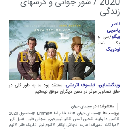
2020 / شور جوانی و درسهای
زندگی
ناصر
یاخچی
بیگلو
/سی و
یک نما-
لودویگ
ویتگنشتاین
،
فیلسوف اتریشی
، معتقد بود ما به طور کلی در
خلق تصاویر موثر در ذهن دیگران موفق نیستیم.
منتشرشده در
سینمای جهان
برچسب‌ها
سینمای جهان
نقد فیلم اما
Emma
محصول 2020
آتمن دا وایلد
جین آستن
آنیا تیلورجوی
جانی فلین
بیل نای
میا گاث
میراندا هارت
جاش اوکانر
کلوم ترنر
اریک فلنر
تیم