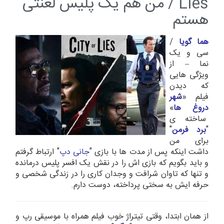
Lies / من هم یک پلیس لعنتی
هستم
هما گویا
/
سی و یک
نما – از
ویژگی هایی
که دیدن
فیلم «
شهر
دروغ ها
»
ساخته ی
"
برد فرمن
"
برای من
داشت اینکه پس از مدت ها با بازی "
جانی دپ
" ارتباط گرفتم
و باید بگویم که بازی اش را در نقش یک افسر پلیس درمانده
و تنها که تاوان شرافت و وجدان کاری را در زندگی شخصی و
حرفه ایش به سختی پرداخته، دوست دارم.
از همان ابتدا، وقتی تیتراژ خوب فیلم همراه با موسیقی رپ و