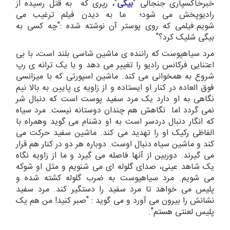
خبرخاکسپاری جنجالی "
بیگی
"، رپری که به قتل رسیده از
رادیوپخش می شود؛ ما به دیدن فیلم ترغیب می
شویم.فیلمی که روی پوستر آن نوشته شده :"چه کسی به
بیگی شلیک کرد؟"
مرد سیاهپوست که راننده ی ماشین شاسی بلند است، با بی
اعتنایی فرکانس رادیو را تغییر می دهد و با یک ترانه ی رپ
شروع به همخوانی می کند. ماشین اسپورتی که با میزانسی
فوق العاده در کنار او ایستاده و از زاویه ی پایین به بالا نیم
نگاهی به او دارد یک مرد سفید پوست است که دنبال شر
نمی گردد اما نگاهش هم چندان دوستانه نیست. مرد سیاه
که انگار دنبال دردسر است به او دشنام می گوید وهمراه با
الفاظی رکیک او را تهدید می کند. ماشین سفید حرکت می
کند و ماشین سیاه دنبال اوست. دوباره هر دو در کنار هم قرار
می گیرند. دوربین از آنها فاصله می گیرد و ما از زاویه نگاه
یک شاهد عینی، صدای گلوله ای می شنویم و مثل او شوکه
می شویم. مرد سیاهپوست به ضرب گلوله کشته شده و
پلیس می خواهد تا مرد سفید را دستگیر کند. مرد سفید
نشانش را بیرون می آورد و می گوید : "صبر کنید! من هم یک
پلیس لعنتی هستم".