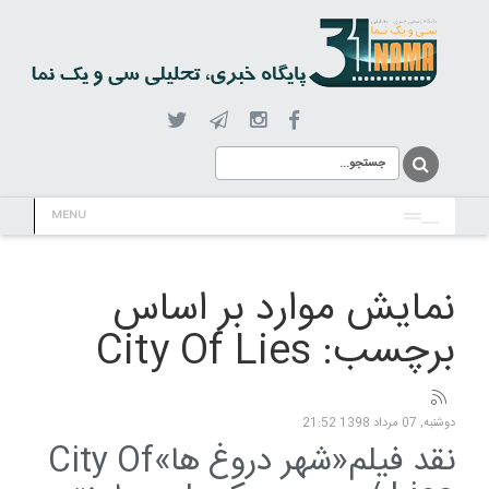
MENU
نمایش موارد بر اساس
برچسب: City Of Lies
دوشنبه, 07 مرداد 1398 21:52
نقد فیلم«شهر دروغ ها»City Of