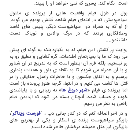
است نگاه کند. پسری که نمی خواهد او را ببیند.
پول در طول فیلم واقعیت هایی از پرونده ی مقتول
سیاهپوستی که در ابتدای فیلم شاهد قتلش بودیم می گوید.
از او که به همراه دو سیاهپوست دیگر، پلیس های فاسد
وخلافکاری بودند که در مرگ والاس و توپاک دست
داشتندو....
روایت پر کشش این فیلم، نه به یکباره بلکه به گونه ای پیش
می رود که ما با بمپارتمان اطلاعات، گره گشایی و تعلیق رو به
رو نیستیم، بلکه فرم آن اینطور است که به تدریج در آن شناور
و با آن همراه می شویم تا به نقطه ی باور و همذات پنداری
برسیم و به اتفاق جکسون و با خاطرات راسل، حقایقی را در
قتل ها کشف می کنیم و در انتها، گرچه هنوز پرونده باز است
اما پرونده ی فیلم «
شهر دروغ ها
» به زیبایی و با پایانبندی
خوب و حساب شده، آنچنان بسته می شود که ازدیدن فیلم
راضی به نظر می رسیم.
و در آخر اضافه کنم که در کنار جانی دپ ، "
فورست ویتاکر
"،
بازیگر سیاهپوست برنده ی اسکار و یکی از بهترین های
بازیگری نیز مثل همیشه درخشان ظاهر شده است.