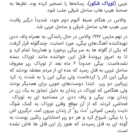
غربی (
توپاک شکور
)، رسانه‌ها را تسخیر کرده بود، نظرها به
صحنهٔ هیپ هاپ ساحل شرقی جلب شود.
والاس در هنگام ضبط آلبوم دوم خود، شدیداً درگیر رقابت
بین هیپ هاپ ساحل شرقی و ساحل غربی شد.
در نهم مارس ۱۹۹۷ والاس در حال رانندگی به همراه پاف ددی
تهیه‌کننده آهنگ‌های بیگی، مورد اصابت چندگلوله قرار گرفت
که یکی از گلوله ها به سر بیگی برخورد و همان‌جا تمام کرد و
تا به امروز پروندهٔ قتل این خواننده مانند توپاک بسته
نشده‌است. بیگی حدوداً ۶ ماه بعد از توپاک رپر معروف
ساحل غربی به قتل رسید که عده ای از مردم معتقد بودنند که
بیگی این کار را کرده‌است ولی بیگی این را به شدت رد کرد
زیرالین دو رپر، ابتدا دوست‌های خوبی برای همدیگر بودند
ولی هنگامی که توپاک در زندان به دلیل تجاوز به یک زن در
زندان بود، بیگی و پاف ددی در مصاحبه ای به توپاک
فحاشی ‌کردند که از آن موقع وقتی توپاک به کمک شوگ
نایت رئیس کمپانی "دث رو" از زندان بیرون آمد، درگیری اش
را با بیگی شروع کرد و هر دو رپر استثنایی رنگین پوست به
گونه ای به قتل رسیدند که هنوز راز این قتل ها فاش نشده
است.