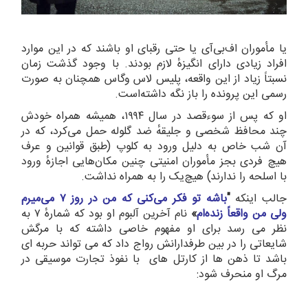
یا مأموران اف‌بی‌آی یا حتی رقبای او باشند که در این موارد
افراد زیادی دارای انگیزهٔ لازم بودند. با وجود گذشت زمان
نسبتاً زیاد از این واقعه، پلیس لاس وگاس همچنان به صورت
رسمی این پرونده را باز نگه داشته‌است.
او که پس از سوءقصد در سال ۱۹۹۴، همیشه همراه خودش
چند محافظ شخصی و جلیقهٔ ضد گلوله حمل می‌کرد، که در
آن شب خاص به دلیل ورود به کلوپ (طبق قوانین و عرف
هیچ فردی بجز مأموران امنیتی چنین مکان‌هایی اجازهٔ ورود
با اسلحه را ندارند) هیچ‌یک را به همراه نداشت.
جالب اینکه
"
باشه تو فکر می‌کنی که من در روز
۷
می‌میرم
ولی من واقعاً زنده‌ام
»
نام آخرین آلبوم او بود که شمارهٔ ۷ به
نظر می رسد برای او مفهوم خاصی داشته که با مرگش
شایعاتی را در بین طرفدارانش رواج داد که می تواند حربه ای
باشد تا ذهن ها از کارتل های با نفوذ تجارت موسیقی در
مرگ او منحرف شود: