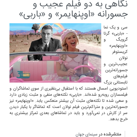
نگاهی به دو فیلم عجیب و
جسورانه «اوپنهایمر» و «باربی»
سی و یک نما
- «باربی» گرتا
گرویگ و
«اوپنهایمر»
کریستوفر
نولان
عجیب‌ترین و
جسورانه‌ترین
فیلم‌های
تابستانی بزرگ
استودیویی امسال هستند که با استقبال بی‌نظیری از سوی تماشاگران و
فیلمسازان روبه‌رو شده‌اند. «باربی» نکته‌های منفی و مثبت زیادی دارد
و سعی شده تا نکته‌های مثبت آن بیشتر منعکس یابد. «اوپنهایمر» نیز
جسورانه‌ترین و متراکم‌ترین فیلم نولان است که تماشاگر با یکبار دیدن
سر از کارش در نمی‌آورد و باید در تماشاهای بعدی تمرکز بیشتری به
خرج بدهد.
منتشرشده در
سینمای جهان