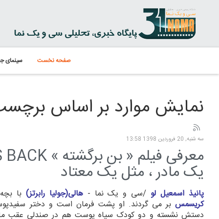
صفحه نخست
سینمای جه
نمایش موارد بر اساس برچسب:  IS BACK
سه شنبه, 20 فروردين 1398 13:58
یک مادر ، مثل یک معتاد
پانیذ اسمعیل لو
/سی و یک نما -
هالی(جولیا رابرتز)
با بچه 
کریسمس
بر می گردند. او پشت فرمان است و دختر سفیدپوس
دستش نشسته و دو کودک سیاه پوست هم در صندلی عقب ما