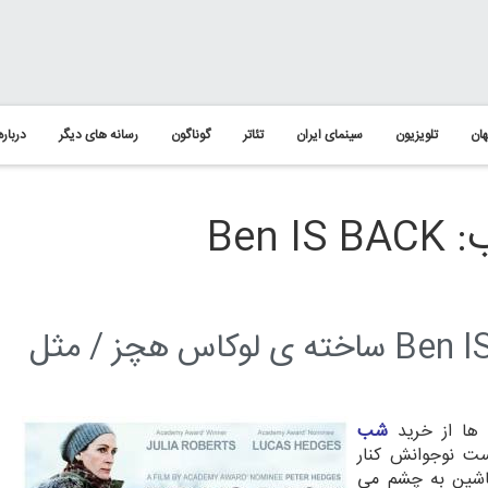
ان
تلویزیون
سینمای ایران
تئاتر
گوناگون
رسانه های دیگر
درباره
Ben
معرفی فیلم « بن برگشته » Ben IS BACK ساخته ی لوکاس هچز / مثل
ها از خرید
شب
ت نوجوانش کنار
شین به چشم می