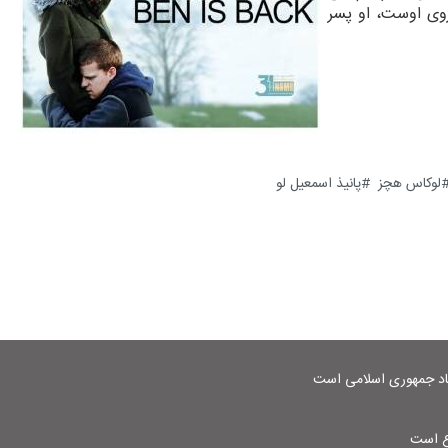
روی اوست، او پسر
لوکاس هچز
پانیذ اسمعیل لو
شاد جمهوری اسلامی است