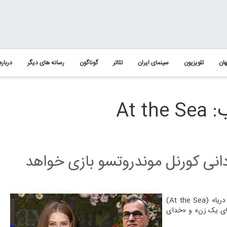
ان
تلویزیون
سینمای ایران
تئاتر
گوناگون
رسانه های دیگر
درباره
At 
ردانی کورنل موندروتسو بازی خواهد
سی و یک نما - امی آدامز نامزد شش جایزه اسکار، قرار است در فیلم «در دریا» (At the Sea)
ه‌های یک زن» و «خدای