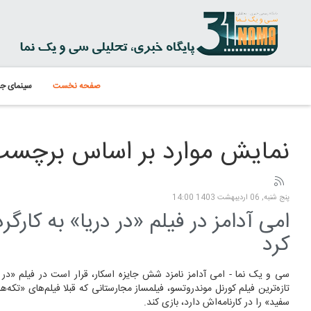
صفحه نخست
سینمای جه
نمایش موارد بر اساس برچسب: the Sea
پنج شنبه, 06 ارديبهشت 1403 14:00
امی آدامز در فیلم «در دریا» به کارگ
کرد
تازه‌ترین فیلم کورنل موندروتسو، فیلمساز مجارستانی که قبلا فیلم‌های «تک
سفید» را در کارنامه‌اش دارد، بازی کند.