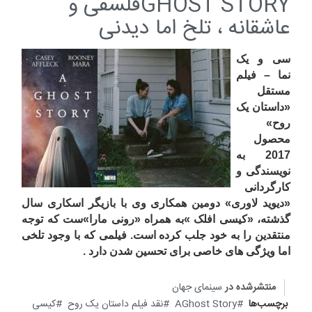
GHOST STORYفلسفی و
عاشقانه ، تلخ اما دیدنی
سی و یک
نما – فیلم
مستقل
«داستان یک
روح»
محصول
2017 به
نویسندگی و
کارگردانی
«دیوید لاوری» دومین همکاری وی با بازیگر اسکاری سال
گذشته، «کیسی افلک »به همراه «رونی مارا»ست که توجه
منتقدین را به خود جلب کرده است. فیلمی که با وجود تلخی
اما ویژگی های خاصی برای تحسین شدن دارد .
منتشرشده در
سینمای جهان
برچسب‌ها
AGhost Story
نقد فیلم داستان یک روح
کیسی