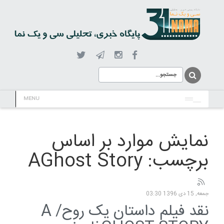
MENU
نمایش موارد بر اساس
برچسب: AGhost Story
جمعه, 15 دی 1396 03:30
نقد فیلم داستان یک روح/ A