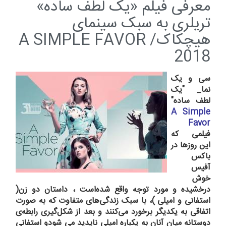
معرفی فیلم «یک لطف ساده»
تریلری به سبک سینمای
هیچکاک/ A SIMPLE FAVOR
2018
سی و یک
نما_ "یک
لطف ساده"
A Simple
Favor
فیلمی که
این روزها در
باکس
آفیس
خوش
درخشیده و مورد توجه واقع شده‌است ، داستان دو زن(
استفانی و امیلی )، با سبک زندگی‌های متفاوت که به صورت
اتفاقی به یکدیگر برخورد می‌کنند و بعد از شکل‌گیری رابطه‌ی
دوستانه میان آنان به یکباره امیلی ناپدید می‌ شودو استفانی