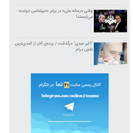
وقتی «رسانه ملی» در برابر «دیپلماسی دولت»
می‌ایستد!
"اکبر عبدی" درگذشت / پرده‌ی آخر از کمدی‌ترین
نقشِ درام