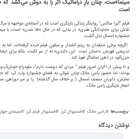
سینما»ست، چنان بارِ دراماتیک اثر را به دوش می‌کشد که
است.
فیلم "آیرا ساکس" روایتگر زندگی بازیگری است که در آستانه‌ی مواجهه با مر
تلاش برای «جاودانگی هنری» در بدنی که در حال «فنا شدن» است، با میمیک‌
جشنواره امسال بدل گشت.
‌ اگرچه برخی منتقدان به ریتمِ کشدار و سکونِ فیلم خرده گرفته‌اند، اما به
تدریجی قهرمان داستان است. این «کندی» نه از سرِ لکنت، بلکه برای ایجا
حزن‌آلود در ذهن تماشاگر نفوذ کند.
‌و تا پیش از اکرانِ امروز فیلم " مردی که دوست دارم"، ملودرامِ خوش‌آب‌
بودند؛ اما حضور رامی مالک چنان شوکی به فضای جشنواره وارد کرد که حالا 
نمایش، داورانِ منصفِ امسال ( بر خلاف سال گذشته) را بر سر دوراهی سختی 
اعجازِ بازیگری رامی مالک.
برچسب‌ها
رامی مالک
فستیوال کن
فستیوال فیلم کن
سینمای جهان
نوشتن دیدگاه