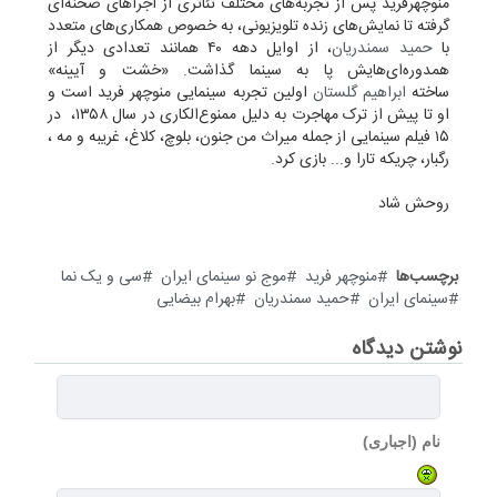
منوچهرفرید پس از تجربه‌های مختلف تئاتری از اجراهای صحنه‌ای
گرفته تا نمایش‌های زنده تلویزیونی، به خصوص همکاری‌های متعدد
با
حمید سمندریان
، از اوایل دهه ۴۰ همانند تعدادی دیگر از
همدوره‌ای‌هایش پا به سینما گذاشت. «خشت و آیینه»
ساخته
ابراهیم گلستان
اولین تجربه سینمایی منوچهر فرید است و
او تا پیش از ترک مهاجرت به دلیل ممنوع‌الکاری در سال ۱۳۵۸، در
۱۵ فیلم سینمایی از جمله میراث من جنون، بلوچ، کلاغ، غریبه و مه ،
رگبار، چریکه تارا و... بازی کرد.
روحش شاد
برچسب‌ها
منوچهر فرید
موج نو سینمای ایران
سی و یک نما
سینمای ایران
حمید سمندریان
بهرام بیضایی
نوشتن دیدگاه
نام (اجباری)