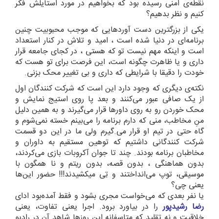
نقطه‌ی امنی رسیده بود که بخواهیم در مورد استایلش فکر
کنیم و نظر بدهیم؟
یکی از بزرگترین دست آورد‌هایی که موجب محبوبیت چنین
برنامه‌ای در دنیا شده است ، امید و تلاش در کنار استعداد
است و اینکه مهم نیست تو که هستی ، در کجای جامعه قرار
داری و یا ظاهرت چگونه است، این فرصت برای تو هست که
خودت را دقیقا با شرایطی که داری و بی تغییر محک بزنی.
نکته‌ی دیگری که وجود دارد این است که شرکت کنندگان اول
از یک صافی عبور می‌کنند و بعد پا روی استیج نمایش و
محک خوردن رو به روی داورها قرار می‌گیرند و به همین دلیل
منِ مخاطب، منی که دارم برنامه را می‌بینم خسته نمی‌شوم و
گاه حتی در تیم او قرار می.گیرم ولی ما در این دو قسمت
شرکت کنندگانی داشتیم که توهین مستقیم به داوران و
مخاطبان برنامه بودند. چند تا جوان آکروبات بازی می‌کردند،
بدون هماهنگی ، بدون قصه، بدون ریتم و نا همگون با
موسیقی، توپ می‌انداختند و تِی میکشیدند!!! حضور این‌ها
یعنی چی؟
یا نفر بعدی که می‌خواست مجری بشود و فقط آمده‌بود ادای
رضا رشیدپور
را در بیاورد برود. اجرا یعنی تفاوت، یعنی
خلاقیت و نه تقلید که متاسفانه این روزها شاهد آن در رادیو