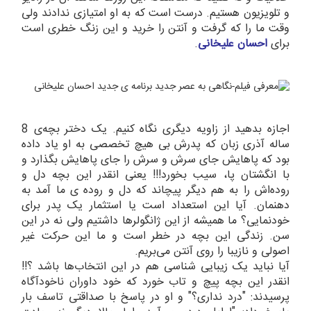
و تلویزیون هستیم. درست است که به او امتیازی ندادند ولی
وقت ما را که گرفت و آنتن را خرید و این زنگ خطری است
برای
احسان علیخانی
.
اجازه بدهید از زاویه دیگری نگاه کنیم. یک دختر بچه‌ی 8
ساله آذری زبان که پدرش بی هیچ تخصصی به او یاد داده
بود که پاهایش جای سرش و سرش را جای پاهایش بگذارد و
با انگشتان پا، سیب بخورد!!! یعنی انقدر این بچه دل و
روده‌اش را به هم دیگر پیچاند که دل و روده ی ما آمد به
دهنمان. آیا این استعداد است یا استثمار یک پدر برای
خودنمایی؟ ما همیشه از این ژانگولرها داشتیم ولی نه در این
سن. زندگی این بچه در خطر است و ما این حرکت غیر
اصولی و نازیبا را روی آنتن می‌بریم.
آیا نباید یک زیبایی شناسی هم در این انتخاب‌ها باشد ؟!!
انقدر این بچه پیچ و تاب خورد که خود داوران ناخودآگاه
پرسیدند: "درد نداری؟" و او در پاسخ با صداقتی تاسف بار