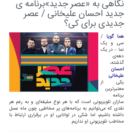
نگاهی به «عصر جدید»برنامه ی
جدید احسان علیخانی / عصر
جدیدی برای کی؟
هما گویا
/
سی و یک
نما – در یک
دهه‌ی
گذشته،
احسان
علیخانی
یکی از
معتبرترین
برنامه
سازان تلویزیونی است که با هر نوع سلیقه‌ای و به رغم هر
نقدی که می‌توانیم به برنامه‌های پر مخاطبی چون ماه عسل
داشته باشیم، اما شکی در توانایی او در برقراری ارتباط با
مخاطب تلویزیونیِ او نداریم.