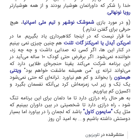
خدا را شکر که داورانمان هوشیار بودند و از همه هوشیار‌تر
رویا نونهالی
.
(و در مورد بازی
شموشک
نوشهر
و
تیم
ملی
اسپانیا
، هیچ
حرفی برای گفتن ندارم.)
ما قرار نیست که در اینجا کلاهبرداری یاد بگیریم. ما در
امریکن آیدل یا امریکنز گات تلنت
هم چنین چیزی نمی بینیم
در کنار این ها، اگر کسی ته صدایی داشت و چه چه زد،
خواننده نمی‌شود. اگر برفرض حتی کودک ۱۰ ساله می‌آید در
این برنامه شرکت می‌کند یقینا حنجره‌ای طلایی دارد که
می‌تواند ترانه ی "من همیشه عاشقت خواهم بود"
ویتنی
هیستون
را بخواند و کم هم نیاورد .ترانه‌ای که حتی نمی‌شود
یک تِک و زیر لب زمزمه‌اش کرد بی‌آنکه نفسمان بگیرد و
اکسیژن کم بیاوریم.
به هر حال راه درازی دارد تا ما دلمان برای این برنامه تنگ
شود ، راه درازی دارد تا شخصیتی در بین داوران ببینیم که
مثل یک
"سایمون کاول"
باشد که لجمان را در بیاورد اما بسیار
دوستش داشته باشیم و... به امید آن روز.
منتشرشده در
تلویزیون