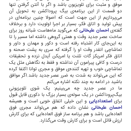
موفق و مثبت برای تلویزیون باشد و اگر با آنتن گرفتنِ تنها
دو قسمت از این برنامه‌ی بیگ پروداکشن به تحویل آن
می‌پردازیم از این جهت است که اصولا چنین برنامه‌ای در
پیش تولید و اتاق فکر، بسیار بر اجرا اولویت دارد و برخلاف
گفته‌ی
احسان علیخانی
که می‌گوید ماه‌هاست شبانه روز برای
ساخت عصر جدید وقت و همتی گروهی داشته اما مسیر را تا
به این‌جای کار اشتباه رفته است و دکور و مهمان و داور و
تماشاچی انقدر وقت او را گرفته که سری به پشت صحنه و
اتاق فکر امریکز گات تلنت یا امریکن آیدل نزده و تحقیقات
درست و کافی پیرامون آن نداشته و فقط به نگاهش مثل یک
تماشاچی خوب و تهیه کننده‌ی موفق و مجری توانا اکتفا کرده
که این می‌تواند به شدت به ضرر عصر جدید باشد.اگر موافق
باشید در ادامه به چند نکته اشاره می‌کنم
ما در عصر جدید چه می‌بینیم: یک شوی تلویزیونیِ
بیگ‌پروداکشن در یک سوله‌ی بسیار بزرگ با دکوری قابل قبول
برای
استعدادیابی
و این خیلی اتفاق خوبی است و همیشه
احسان علیخانی
نشان داده که هم می‌تواند مجری فوق
العاده‌ایی باشد و هم برنامه ساز فوق العاده‌ایی که برای کارش
ارزش قائل است و برای کارش وقت می‌گذارد.