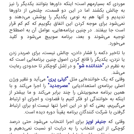
موردی که بسیارمهم است؛ اینکه داورها بتوانند یکدیگر را نیز
به چالش بکشند اما در این دو قسمت، چلنجی از داورها
ندیدیم و آنها هم به نوعی یکدیگر را پوشش می‌دهند و
نمی‌شود برای موجه کردن این اتفاق بگوییم که کم کم قرار
است جا بیفتند. در چنین برنامه‌هایی، عوامل آن به اصطلاح
توجیه می‌شوند و بعد، برنامه سوییچ می‌شود و کلید
می‌خورد.
با تاخیر دکمه را فشار دادن، چالش نیست، برای ضربدر زدن
یا نزدن، یکدیگر را قانع کردن اصول چنین برنامه‌ایی است که
به نظرم در
"خنداننده شو"
و در اِشل کوچکتر تا حدودی رعایت
می‌شد.
وقتی که یک خواننده‌ایی مثل
"کیتی پری"
می‌آید و نظیر ورژن
اصلی برنامه‌ی استعدادیابی
"عصرجدید"
را اجرا می‌کند و با
همین برنامه محبوبیتش را چند برابر می‌کند و ما بیشتر از
اینکه به خوانندگی او فکر کنیم با قضاوت و اجرای او ارتباط
می‌گیریم، یعنی که او در این اجرا تنها نیست.او برای ارتباط
گرفتن با شرکت کنندگانِ برنامه یقیناً دوره دیده است.
وقتی که
جنیفر لوپز
برای اجرا انتخاب می‌شود حتی درصد
کوچکی از این انتخاب را به درایت او نسبت نمی‌دهیم و