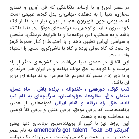
در عصر امروز و با ارتباط تنگاتنگی که فن آوری و فضای
مجازی، دنیا را به دهکده جهانی‌ای بدل کرده، طبیعی است
که مدیومی چون تلویزیون هم، در ایران نیاز دارد تا از لاک
خود بیرون بیاید و توجهی به برنامه‌های موفق روز دنیا داشته
باشد و به سختی، این برنامه‌ها را با شرایط فرهنگی، مذهبی
و سیاسی ایرانی تطبیق دهد و با احتیاط از کنار خطوط قرمز
رد شود که گاه موفق بوده و گاه با ناشی‌گری، مسیر را اشتباه
رفته است.
این اتفاق در همه‌ی دنیا می‌افتد. در کشورهای دیگر از راه
درست و با توجه به حق مولف برنامه و در ایران غیر حرفه ای
و با دور زدن مسیر که تحریم ها هم می تواند بهانه ای برای
آن باشد.
شب کوک، دورهمی ، خندوانه ، برنده باش ، ماه عسل،
صندلی داغ، ستاره‌ها، هزارداستان، سرگیجه‌ای به نام تب
تاب، هزار راه نرفته و شام ایرانی
نمونه‌هایی از همین
برنامه‌هاست که برخی موفق، برخی خنثی و برخی کلاً توهین
به مخاطب بوده و هست.
این روزها نیز با کپی از پربیننده‌ترین برنامه‌ی دنیا یعنی
"امریکنز گات تلنت" american's got talent
به نام عصر
جدید رو به رو هستیم که می‌توانست و می‌تواند یک برنامه