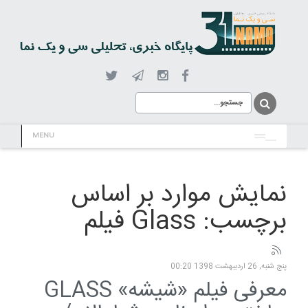
MENU
نمایش موارد بر اساس
برچسب: Glass فیلم
پنج شنبه, 26 ارديبهشت 1398 00:20
معرفی فیلم «شیشه» GLASS