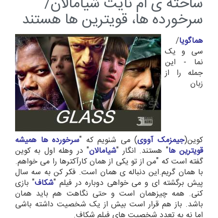
ساخته ی ام نایت شیامالان/
سرخورده ها، قویترین ها هستند
هماگویا
/
سی و یک
نما - این
جمله را از
زبان
کوین(
جیمزمک آووی
) می شنویم که "
سرخورده ها همیشه
قویترین ها
" هستند. انگار "
شیامالان
" در وهله اول به کوین
گفته است که "من از تو یکی از همان کارآکترها را می خواهم.
با همان گریم.این دنباله ی همان است. فکر کن به سه سال
پیش برگشته ای و می خواهی دوباره در فیلم "
شکاف
" بازی
کنی. همه چیزهمان است و حتی نگاهت هم باید همان
باشد. باز هم قرار است بیش از یک شخصیت داشته باشی
اما نه به تعدد شخصیت های فیلم شکاف.