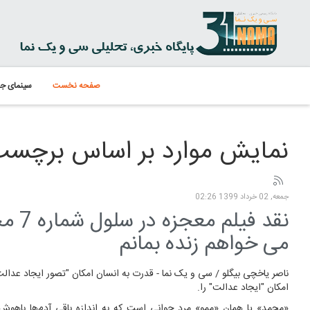
صفحه نخست
سینمای جه
نمایش موارد بر اساس برچسب: s Bulut İynemli
جمعه, 02 خرداد 1399 02:26
نقد 
می خواهم زنده بمانم
ناصر یاخچی بیگلو / سی و یک نما - قدرت به انسان امکان "تصور ایجاد عدا
امکان "ایجاد عدالت" را.
«محمد» یا همان «ممو» مرد جوانی است که به اندازه باقی آدم‌ها باهوش