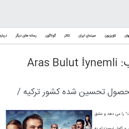
ان
تلویزیون
سینمای ایران
تئاتر
گوناگون
رسانه های دیگر
درباره
Ara
فیلم معجزه در سلول شماره 7 محصول تحسین شده کشور ترکیه /
لت" را می دهد و عشق
 و کامل نیست.او به