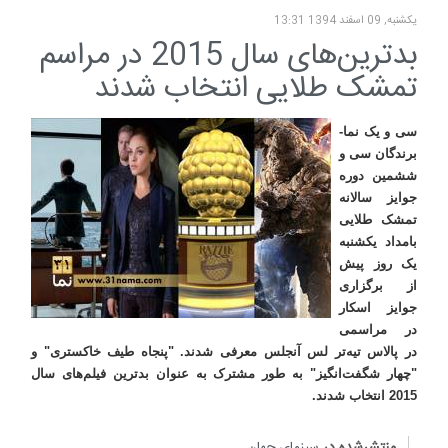
یکشنبه, 09 اسفند 1394 13:31
بدترین‌های سال 2015 در مراسم
تمشک طلایی انتخاب شدند
سی و یک نما-
برندگان سی و
ششمین دوره
جوایز سالانه
تمشک طلایی
بامداد یکشنبه
یک روز پیش
از برگزاری
جوایز اسکار
در مراسمی
در پالاس تیه‌تر لس آنجلس معرفی شدند. "پنجاه طیف خاکستری" و
"چهار شگفت‌انگیز" به طور مشترک به عنوان بدترین فیلم‌های سال
2015 انتخاب شدند.