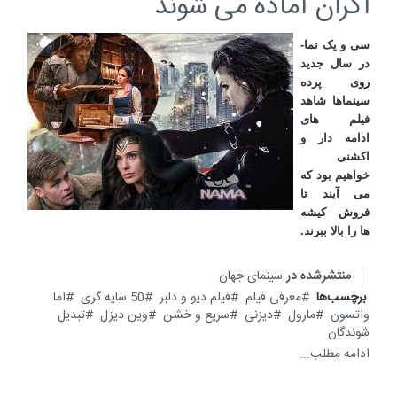
اکران آماده می شوند
سی و یک نما-
در سال جدید
روی پرده
سینماها شاهد
فیلم های
ادامه دار و
اکشنی
خواهیم بود که
می آیند تا
فروش کیشه
ها را بالا ببرند.
منتشرشده در
سینمای جهان
برچسب‌ها
معرفی فیلم
فیلم دیو و دلبر
50 سایه گری
اما
واتسون
مارول
دیزنی
سریع و خشن
وین دیزل
تبدیل
شوندگان
ادامه مطلب...