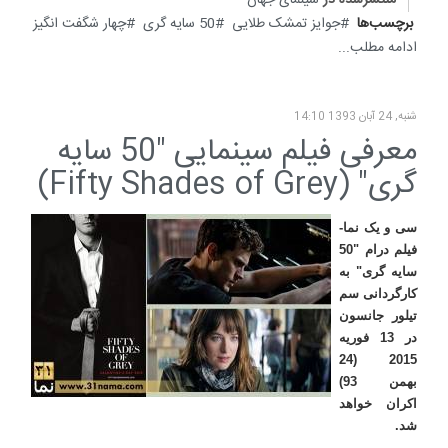
منتشرشده در
سینمای جهان
برچسب‌ها
جوایز تمشک طلایی
50 سایه گری
چهار شگفت انگیز
ادامه مطلب...
شنبه, 24 آبان 1393 14:10
معرفی فیلم سینمایی "50 سایه
گری" (Fifty Shades of Grey)
سی و یک نما-
فیلم درام "50
سایه گری" به
کارگردانی سم
تیلور جانسون
در 13 فوریه
2015 (24
بهمن 93)
اکران خواهد
شد.