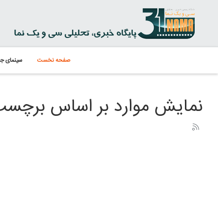
صفحه نخست
سینمای جه
نمایش موارد بر اساس برچسب: :30