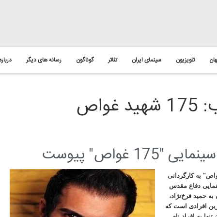
ان
تلویزیون
سینمای ایران
تئاتر
گوناگون
رسانه های دیگر
درباره
واص
1 غواص" پیوست
از اواسط آبان ماه سال جاری پیش ‌تولید فیلم سینمایی "175 غواص" به کارگردانی
ینمایی دفاع مقدس
ه حمید فرخ‌نژاد،
رین افرادی است که
بازیگران تنها به افراد نام