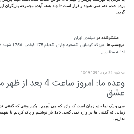
برده شده ختم نمی شوند و قرار است تا چند هفته آینده مجموعه بازیگران این
گردد.
منتشرشده در
سینمای ایران
برچسب‌ها
پولاد کیمیایی
سعید چاری
فیلم 175 غواص
175 شهید غواص
ادامه مطلب...
سه شنبه, 26 خرداد 1394 13:19
وعده ما: امروز ساعت
عشق
سی و یک نما - دو زمان است که واژه کم می آوریم . یکبار وقتی که گفتنی ندا
زمانی که گفتنی ها در واژه نمی گنجد. 175 بار نوشتیم و پا
نداریم.