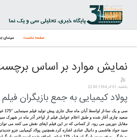
صفحه نخست
سینمای جه
نمایش موارد بر اساس برچسب: 175 شهید غ
یکشنبه, 01 آذر 1394 22:00
پولاد کیمیایی به جمع بازیگران فیلم سینمایی "75
سی و یک نما-
سعید چاری آغاز شده و طبق اعلام عوامل فیلم از اواخر آذر ماه در شهرک س
مقابل دوربین می رود. از کسانی که در این فیلم ایفای نقش می کنند می توان ب
سید جواد هاشمی و دانیال عبادی اشاره کرد.همچنین پولاد کیمیایی جزو جدیدت
به تازگی به فهرست بازیگران فیلم 175 غواص اضافه شده است.البته 