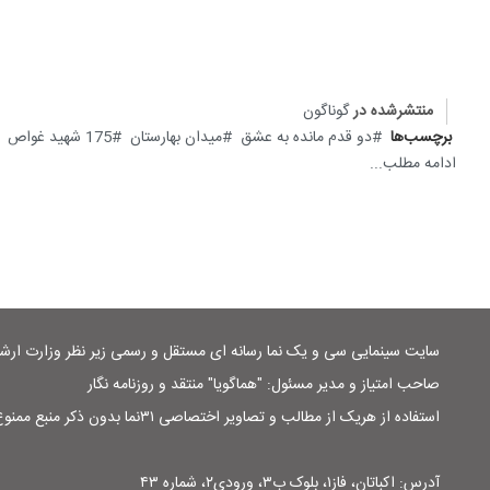
منتشرشده در
گوناگون
برچسب‌ها
دو قدم مانده به عشق
میدان بهارستان
175 شهید غواص
ادامه مطلب...
سایت سینمایی سی و یک نما رسانه ای مستقل و رسمی زیر نظر وزارت ار
صاحب امتیاز و مدیر مسئول: "هماگویا" منتقد و روزنامه نگار
استفاده از هریک از مطالب و تصاویر اختصاصی ۳۱نما بدون ذکر منبع ممنوع است
آدرس: اکباتان، فاز۱، بلوک ب۳، ورودی۲، شماره ۴۳