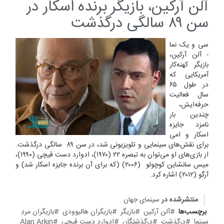
آلن آرکین، بازیگر برنده اسکار در
سن ۸۹ سالگی درگذشت
سی و یک نما
- آلن آرکین،
بازیگر کهنه‌کار
آمریکایی که
در طول ۶۵
سال فعالیت
حرفه‌ایش،
چندین بار
نامزد جایزه
اسکار و امی
برای نقش‌های سینمایی و تلویزیونی شد، در سن ۸۹ سالگی درگذشت.
از بازی‌های او می‌توان به تبصره ۲۲ (۱۹۷۰)، ادوارد دست قیچی (۱۹۹۰)،
میس سانشاین کوچولو (۲۰۰۶) (که برای آن برنده جایزه اسکار شد) و
آرگو (۲۰۱۲) اشاره کرد.
منتشرشده در
سینمای جهان
برچسب‌ها
آلن آرکین
بازیگر
بازیگران هالیوودی
بازیگران مردِ
سینما
درگذشت
درگذشتگان
ادوارد دست قیجی
Alan Arkin