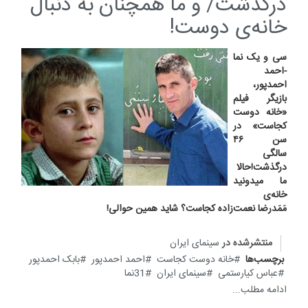
درگذشت/ و ما همچنان به دنبال
خانه‌ی دوست!
سی و یک نما
-احمد
احمدپور،
بازیگر فیلم
«خانه‌ دوست
کجاست» در
سن ۴۶
سالگی
درگذشت!حالا
ما میدونید
خانه‌ی
مَمَدرضا نعمت‌زاده کجاست؟ شاید همین حوالی!
منتشرشده در
سینمای ایران
برچسب‌ها
خانه دوست کجاست
احمد احمدپور
بابک احمدپور
عباس کیارستمی
سینمای ایران
31نما
ادامه مطلب...