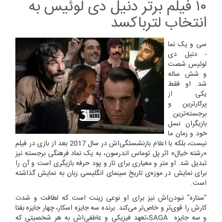
۱۰ فیلم برتر دنیل دی لوئیس به
انتخاب لترباکسد
سی و یک نما
- دنیل دی
لوئیس شصت
و شش ساله
شد. او فقط
یکی از
پرکارترین و
برجسته‌ترین
بازیگران نسل
خود و زمان ما
نیست، بلکه با اعلام بازنشستگی‌اش در سال 2017 بعد از بازی در فیلم
«رشته خیال» اثر پل توماس اندرسون، به یک نماد فرهنگی برجسته نیز
تبدیل شد. او متر و معیاری برای تار و پود حرفه بازیگری است و آن را
برای نمایش در موزه‌ی تاریخ سینمای انگلیسی زبان به نمایش گذاشته
است.
"ستاره" نبودن‌اش نیز برای او نوعی زینت است که لطافت و شدت
کارش را قوی‌تر و خاص‌تر می‌کند. برنده سه جایزه اسکار، چهار جایزه بفتا
و سه جایزه SAGA،تعهد فیزیکی و عاطفی‌اش به هر شخصیتی که