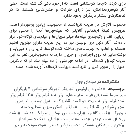
بازی کرده، کارنامه درخشانی است که از خود باقی گذاشته است. حتی
آثار کم‌سروصدایش نیز دارای ظرافت و طنین‌هایی هستند که در
شاهکارهای بیشتر بازیگران وجود ندارد.
مجموعه آثارش در سایت لترباکسد از محبوبیت زیادی برخوردار است،
سرویس شبکهٔ اجتماعی آنلاینی که سینه‌فیل‌ها آنجا را محلی برای
ارزیابی، نقد و رتبه‌بندی فیلم‌ها، مینی‌سریال‌ها و فیلم‌های کوتاه خود قرار
داده‌اند. آثار دنیل دی لوئیس نیز در این سایت دارای بهترین امتیاز
هستند و اغلب به فهرست‌های ساخته شده توسط کاربران راه می‌یابد و
نوشته‌هایی که روی اجراهای او جریان دارد، به محبوب‌ترین نظرات این
سایت تبدیل شده‌اند. در ادامه فهرستی از ده فیلم بلند او که بالاترین
امتیاز را از سوی کاربران لترباکسد دریافت کرده‌اند، آورده شده است.
منتشرشده در
سینمای جهان
برچسب‌ها
دنیل دی لوئیس
بازیگر
بازیگر سرشناس
بازیگران
مردِ سینما
معرفی فیلم
فیلم های برتر
۱۰ فیلم برتر
10 فیلم برتر
ده فیلم برتر
سایت لترباکسد
لترباکسد
پل توماس اندرسون
جیم شرایدن
مایکل مان
مارتین اسکورسیزی
دارو دسته
نیویورک
فلیپ کافمن
پای چپ من
خون به پا خواهد شد
رشته
ی خیال
به نام پدر
عصر معصومیت
اتاقی با یک چشم انداز
آخرین موهیکان
سبکی تحمل ناپذیر هستی
رختشویخانه زیبای
من