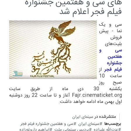
های سی و هفتمین جشنواره
فیلم فجر اعلام شد
سی و یک
نما - پیش
فروش
بلیت‌های
سی و
هفتمین
جشنواره
فیلم فجر
از
ساعت 10
صبح روز
یکشنبه 30 دی ماه از طریق سایت
Fajr.cinematicket.org آغاز و تا ساعت 22 روز دوشنبه
اول بهمن ماه ادامه خواهد داشت.
منتشرشده در
سینمای ایران
برچسب‌ها
سینمای ایران
سی و هفتمین جشنواره فیلم فجر
عزت‌الله علیزاده
پردیس سینمایی ملت
ابراهیم داروغه‌­زاده