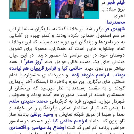
فیلم فجر
در
برج میلاد با
اجرای
محمدرضا
شهیدی فر
برگزار شد. بر خلاف گذشته، بازیگران سینما از این
مراسم استقبال چندانی نکرده بودند و کمتر چهره ی آشنایی
به جز نامزدها و برندگان این دوره دیده میشد که این برخلاف
تمام جشنواره هایی است که همکاران، معمولا برای تشویق
دوستان خود در این مراسم ها حضور دارند. در این میان
صندلی های یک دست خالی عوامل فیلم
"روز صفر"
از همه
بیشتر توی ذوق میزد.
حاتمی کیا و فرامرز قریبیان هم نیامده
بودند. ابراهیم داروغه زاده
و دبیرخانه ی جشنواره با تمام
سختی های برگزاری این دوره بالاخره تا ایستگاه آخر پایداری
کردند و به مقصد رسیدند.به نظر میزسید که روحشان از
جسمشان خسته تر است. مدیران هم آمده بودند و همچنین
شهردار تهران. شهیدی فرد به کارگردانی
محمد حمیدی مقدم
با ریتمی تند تر از استاندار اسامی برگزیدگان را می خواند و
صدا و سیما از طریق شبکه نمایش و
وحید رونقی
برنامه ساز
تلویزیون که داماد
ابراهیم حاتمی کیا
نیز هست، در سانسور
حواشی برنامه کم نمی گذاشت
.اوضاع بد سیاسی و اقتصادی