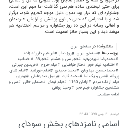
در چهره ی همه ی حضار نمایان بود. نگرانی ها دل و دماغی
برای حتی لبخندی ساده هم نمی گذاشت اما مهم این است،
جشنواره ای که قرار بود بدون دلیل موجه تحریم شود، برگزار
شد و با احترامی که حتی در نوع پوشش و آرایش هنرمندان
و اهالی رسانه در این ده روز جشنواره و مراسم اختتامیه هم
میشد دید و این بسیار حائز اهمیت است.
منتشرشده در
سینمای ایران
برچسب‌ها
سینمای ایران
روز صفر
ابراهیم داروغه زاده
محمدرضا شهیدی‌فرد
فجر سی و هشتم
فجر38
اختتامیه
اختتامیه فیلم فجر
طناز طباطبایی
فیلم خروج
فریدون جیرانی
محمدحسین مهدویان
مجید مجیدی
فیلم خورشید
فیلم شنای
پروانه
سی و یک نما
محمد کارت
رسول صدرعاملی
بهترین
فیلم از نگاه مردم
آبادان 1160
فیلم تومان
صندلی خالی
سی و
هشتمین جشنواره فیلم فجر
وحید رونقی
ادامه مطلب...
دوشنبه, 21 بهمن 1398 22:43
اسامی نامزدهای بخش سودای