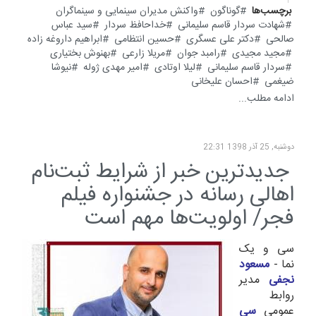
برچسب‌ها
گوناگون
واکنش مدیران سینمایی و سینماگران
شهادت سردار قاسم سلیمانی
خداحافظ سردار
سید عباس
صالحی
دکتر علی عسگری
حسین انتظامی
ابراهیم داروغه زاده
مجید مجیدی
رامبد جوان
مریلا زارعی
بهنوش بختیاری
سردار قاسم سلیمانی
لیلا اوتادی
امیر مهدی ژوله
نیوشا
ضیغمی
احسان علیخانی
ادامه مطلب...
دوشنبه, 25 آذر 1398 22:31
جدیدترین خبر از شرایط ثبت‌نام
اهالی رسانه در جشنواره فیلم
فجر/ اولویت‌ها مهم است
سی و یک
نما -
مسعود
نجفی
مدیر
روابط
عمومی
سی