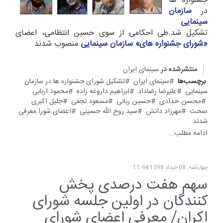
جشنواره ها
در
سازمان
سینمایی
تشکیل شد.طی احکامی از سوی حسین انتظامی، اعضای
«شورای جشنواره ها
ی
» سازمان سینمایی
منصوب شدند.
منتشرشده در
سینمای ایران
برچسب‌ها
سینمای ایران
تشکیل شورای جشنواره ها در سازمان
سینمایی
علیرضا رضاداد
ابراهیم داروغه زاده
محمود اربابی
محسن حدادی
حسین ربانی
مسعود نجفی
جلیل اکبری
صحت
مهرزاد دانش
سید روح الله حسینی
اعضای شورا معرفی
شدند
ادامه مطلب...
چهارشنبه, 08 خرداد 1398 11:44
سهم هفت درصدی پخش
کنندگان در اولین جلسه شورای
اکران/ معرفی اعضای شورای