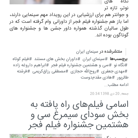
نگاه های
نوتر، تازه تر
و جوانتر هم برای ارزشیابی در این رویداد مهم سینمایی دارند،
اما باز هم جشنواره فیلم فجر از داورانی وام گرفته است که در
طول سالیان گذشته همواره داور جشن ها و جشنواره های
گوناگون بوده اند.
منتشرشده در
سینمای ایران
برچسب‌ها
سینمای ایران
داوران بخش های مستند
فیلم کوتاه
نگاه نو
سی و هشتمین جشنواره فیلم فجر
ابراهیم داروغه زاده
مهدی جعفری
روح‌الله حجازی
مصطفی رزاق‌کریمی
فرشته
طائرپور
هادی مقدم‌دوست
ادامه مطلب...
جمعه, 20 دی 1398 20:34
اسامی فیلم‌های راه یافته به
بخش سودای سیمرغ سی و
هشتمین جشنواره فیلم فجر