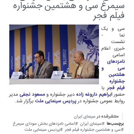
سیمرغ سی و هشتمین جشنواره
فیلم فجر
سی و یک
نما -
نشست
خبری اعلام
اسامی
نامزدهای
سی و
هشتمین
جشنواره
فیلم فجر
با
حضور
ابراهیم داروغه زاده
دبیر جشنواره و
مسعود نجفی
مدیر
روابط عمومی جشنواره در
پردیس سینمایی ملت
برگزار شد.
منتشرشده در
سینمای ایران
برچسب‌ها
سینمای ایران
اسامی نامزدهای بخش سودای سیمرغ
سی و هشتمین جشنواره فیلم فجر
پردیس سینمایی ملت