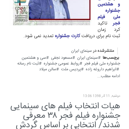
و هشتمین
جشنواره
ملی فیلم
فجر
تاکید
کرد زمان
ثبت نام برای دریافت
کارت جشنواره
تمدید نمی شود.
منتشرشده در
سینمای ایران
برچسب‌ها
سینمای ایران
مسعود نجفی
سی و هشتمین
جشنواره ملی فیلم فجر
روابط عمومی جشنواره
ثبت نام رسانه
ابراهیم داروغه زاده
پردیس ملت
سالن میلاد
ادامه مطلب...
دوشنبه, 11 آذر 1398 13:06
هیات انتخاب فیلم های سینمایی
جشنواره فیلم فجر ۳۸ معرفی
شدند/ انتخابی بر اساس گردش