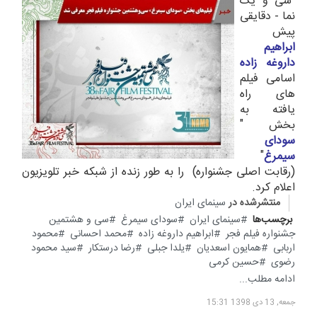
سی و یک
نما - دقایقی
پیش
ابراهیم
داروغه زاده
اسامی فیلم
های راه
یافته به
بخش "
سودای
سیمرغ
"
(رقابت اصلی جشنواره) را به طور زنده از شبکه خبر تلویزیون
اعلام کرد.
منتشرشده در
سینمای ایران
برچسب‌ها
سینمای ایران
سودای سیمرغ
سی و هشتمین
جشنواره فیلم فجر
ابراهیم داروغه زاده
محمد احسانی
محمود
اربابی
همایون اسعدیان
یلدا جبلی
رضا درستکار
سید محمود
رضوی
حسین کرمی
ادامه مطلب...
جمعه, 13 دی 1398 15:31