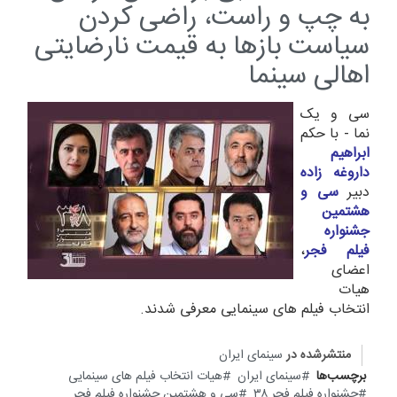
به چپ و راست، راضی کردن
سیاست بازها به قیمت نارضایتی
اهالی سینما
سی و یک
نما - با حکم
ابراهیم
داروغه زاده
دبیر
سی و
هشتمین
جشنواره
فیلم فجر
،
اعضای
هیات
انتخاب فیلم های سینمایی معرفی شدند.
منتشرشده در
سینمای ایران
برچسب‌ها
سینمای ایران
هیات انتخاب فیلم های سینمایی
جشنواره فیلم فجر ۳۸
سی و هشتمین جشنواره فیلم فجر