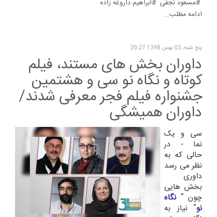
مسعود نجفی
ابراهیم داروغه زاده
ادامه مطلب...
پنج شنبه, 03 بهمن 1398 20:27
داوران بخش های مستند، فیلم
کوتاه و نگاه نو سی و هشتمین
جشنواره فیلم فجر معرفی شدند/
داوران همیشگی
سی و یک
نما - در
حالی که به
نظر می رسد
داوری
بخش هایی
چون "
نگاه
نو
" نیاز به