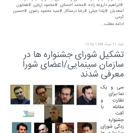
ابراهیم داروغه زاده
محمد احسانی
محمود اربابی
همایون
اسعدیان
یلدا جبلی
رضا درستکار
سید محمود رضوی
حسین
کرمی
ادامه مطلب...
شنبه, 11 خرداد 1398 12:56
تشکیل شورای جشنواره ها در
سازمان سینمایی/اعضای شورا
معرفی شدند
سی و یک
نما-برای
نظارت و
مقابله با
آفت
جشنواره
زدگی شورای