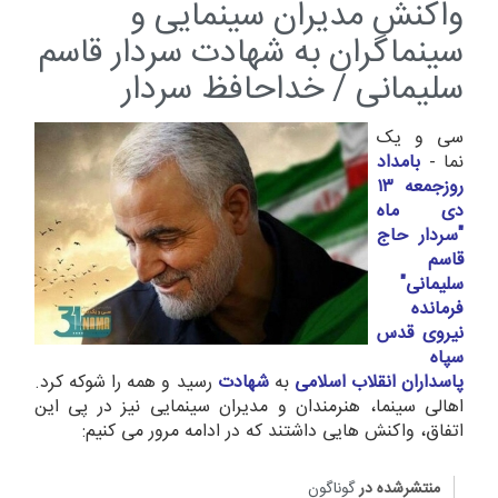
واکنش مدیران سینمایی و
سینماگران به شهادت سردار قاسم
سلیمانی / خداحافظ سردار
سی و یک
نما -
بامداد
روزجمعه ۱۳
دی ماه
"سردار حاج
قاسم
سلیمانی
"
فرمانده
نیروی قدس
سپاه
پاسداران انقلاب اسلامی
به
شهادت
رسید و همه را شوکه کرد.
اهالی سینما، هنرمندان و مدیران سینمایی نیز در پی این
اتفاق، واکنش هایی داشتند که در ادامه مرور می کنیم:
منتشرشده در
گوناگون