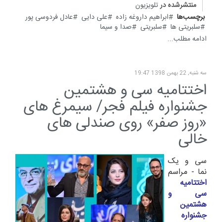
منتشرشده در
تلویزیون
برچسب‌ها
ابراهیم داروغه زاده
علی دایی
عادل فردوسی پور
سلبريتى ها
سلبریتی
صدا و سیما
ادامه مطلب...
سه شنبه, 22 بهمن 1398 19:47
اختتامیه سی و هشتمین
جشنواره فیلم فجر/ سیمرغ های
«روز صفر» روی صندلی های
خالی
سی و یک
نما - مراسم
اختتامیه
سی و
هشتمین
جشنواره