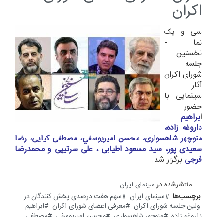
اکران
سی و یک
نما -
نخستین
جلسه
شورای اکران
آثار
سینمایی با
حضور
ا
براهیم
داروغه زاده،
منوچهر شاهسواری، محسن امیريوسفي، مصطفی کیایی، رضا
سعیدی پور، سید مسعود اطیابی ، علی سرتیپی و محمدرضا
فرجی
برگزار شد.
منتشرشده در
سینمای ایران
برچسب‌ها
سینمای ایران
سهم هفت درصدی پخش کنندگان در
اولین جلسه شورای اکران
معرفی اعضای شورای اکران
ابراهیم
داروغه زاده
منوچهر شاهسواری
محسن امیريوسفي
مصطفی