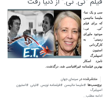
فیلم "ئی. تی." از دنیا رفت
سی و یک نما-
ملیسا ماتیسن
که برای فیلم
˝ئی. تی.:
موجود ماورای
زمینی˝ به
کارگردانی
استیون
اسپیلبرگ
نامزد اسکار
بهترین فیلمنامه غیراقتباسی شد، درگذشت
.
منتشرشده در
سینمای جهان
برچسب‌ها
ملیسا ماتیسن
فیلمنامه نویس
ئیتی
استیون
اسپیلبرگ
ادامه مطلب...