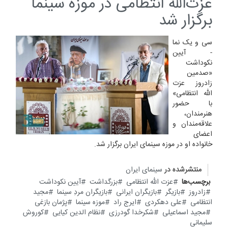
عزت‌الله انتظامی در موزه سینما
برگزار شد
سی و یک نما
- آیین
نکوداشت
«صدمین
زادروز عزت
الله انتظامی»
با حضور
هنرمندان،
علاقه‌مندان و
اعضای
خانواده او در موزه سینمای ایران برگزار شد.
منتشرشده در
سینمای ایران
برچسب‌ها
عزت الله انتظامی
بزرگداشت
آیین نکوداشت
زادروز
بازیگر
بازیگران ایرانی
بازیگران مردِ سینما
مجید
انتظامی
علی دهکردی
ایرج راد
موزه سینما
پژمان بازغی
مجید اسماعیلی
شکرخدا گودرزی
نظام الدین کیایی
کوروش
سلیمانی