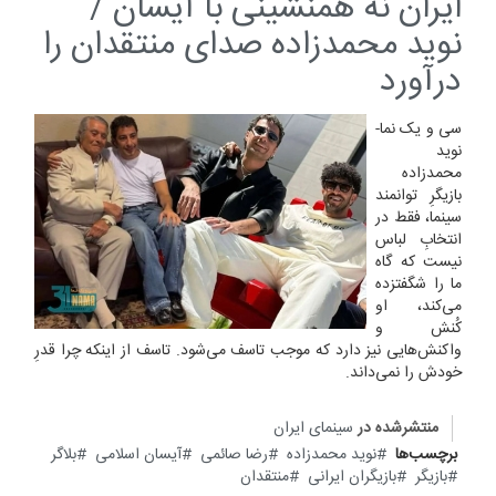
ایران نه همنشینی با آیسان /
نوید محمدزاده صدای منتقدان را
درآورد
سی و یک‌ نما-
نوید
محمدزاده
بازیگرِ توانمند
سینما، فقط در
انتخابِ لباس
نیست که گاه
ما را شگفتزده
می‌کند، او
کُنش و
واکنش‌هایی نیز دارد که موجب تاسف می‌شود. تاسف از اینکه چرا قدرِ
خودش را نمی‌داند.
منتشرشده در
سینمای ایران
برچسب‌ها
نوید محمدزاده
رضا صائمی
آیسان اسلامی
بلاگر
بازیگر
بازیگران ایرانی
منتقدان