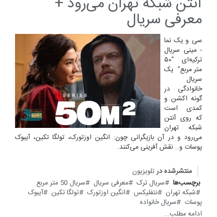
آنتن شبکه تهران می‌رود +
معرفی سریال
سی و یک نما
- مینی سریال
ترکیه‌ای "۵۰
متر مربع" یک
سریال
خانوادگی در
گونه اکشن و
کمدی است
که روی آنتن
شبکه تهران
می‌رود و در آن بازیگرانی چون: انگین اوزتورک، تولگا تکین، آیبوک
پوسات و… نقش آفرینی می‌کنند.
منتشرشده در
تلویزیون
برچسب‌ها
سریال ترک
معرفی سریال
سریال 50 متر مربع
شبکه تهران
نتفلیکس
انگین اوزتورک
تولگا تکین
آیبوک
پوسات
سریال خانواده
ادامه مطلب...