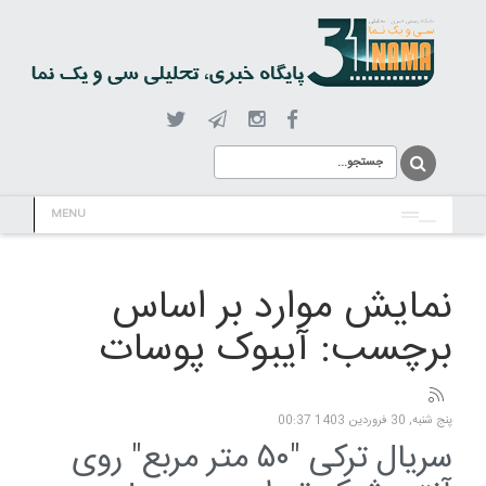
MENU
نمایش موارد بر اساس
برچسب: آیبوک پوسات
پنج شنبه, 30 فروردين 1403 00:37
سریال ترکی "۵۰ متر مربع" روی