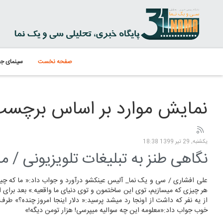
صفحه نخست
سینمای جه
نمایش موارد بر اساس برچسب:
یکشنبه, 29 تیر 1399 18:38
نگاهی طنز به تبلیغات تلویزیونی / م
علی افشاری / سی و یک نما_ آلیس عینکشو درآورد و جواب داد:« ما که چیز
هر چیزی که میسازیم، توی این ساختمون و توی دنیای ما واقعیه.» بعد برای ا
از یه نفر که داشت از اونجا رد میشد پرسید:« دلار اینجا امروز چنده؟» طرف
خوب جواب داد:«معلومه این چه سوالیه میپرسی! هزار تومن دیگه!»