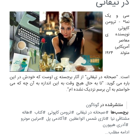
در تیفانی
سی و یک
نما* - ترومن
کاپوتی
نویسنده ی
معاصر
آمریکایی
متولد ۱۹۲۴
است. "صبحانه در تیفانی" از آثار برجسته ی اوست که خودش در این
باره می گوید: "تا به حال هیچ وقت به این اندازه به آن چه که می
خواستم به آن برسم نزدیک نشده ام".
منتشرشده در
گوناگون
برچسب‌ها
صبحانه در تیفانی
ترومن کاپوتی
کتاب
هاله
مشتاقی نیا
نازی شمس الواعظین
آکادمی پل
مرلین مونرو
آدری هیپورن
ادامه مطلب...