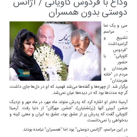
وداع با فردوس کاویانی / آژانس
دوستی بدون همسران
سی و یک نما
- مراسم
تشییع و
گرامیداشت
"فردوس
کاویانی" با
حضور
هنرمندان و
مردم در "خانه
هنرمندان"
برگزار شد. از چهره‌ها و گفته‌ها می‌شد فهمید که او در دل‌ها جای داشت،
گر چه مدت‌ها بود که در دیده‌ها عیان نمی‌شد.
آرمیتا دختر او اشاره کرد که پدرش متولد ماه مهر، در ماه مهر و نزدیک
جشن آیینی آنها (زرتشتیان)، "جشن مهرگان" از دنیا رفت. آرمیتا
کاویانی گفت که پدرش پر از عشق بود، عشق به ایران و معنی کینه و
بدخواهی را نمی‌دانست.
در این مراسم، "آژانس دوستی" بود اما "همسران" نیامده بودند.