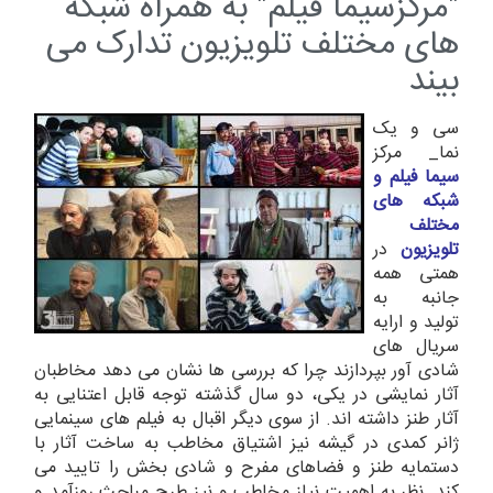
"مرکزسیما فیلم" به همراه شبکه
های مختلف تلویزیون تدارک می
بیند
سی و یک
نما_ مرکز
سیما فیلم و
شبکه های
مختلف
تلویزیون
در
همتی همه
جانبه به
تولید و ارایه
سریال های
شادی آور بپردازند چرا که بررسی ها نشان می دهد مخاطبان
آثار نمایشی در یکی، دو سال گذشته توجه قابل اعتنایی به
آثار طنز داشته اند. از سوی دیگر اقبال به فیلم های سینمایی
ژانر کمدی در گیشه نیز اشتیاق مخاطب به ساخت آثار با
دستمایه طنز و فضاهای مفرح و شادی بخش را تایید می
کند. نظر به اهمیت نیاز مخاطب و نیز طرح مباحث روزآمد و