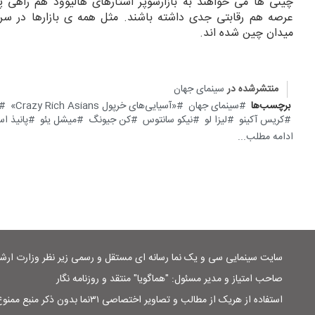
چینی ها می خواهند به بازارسوپر استارهای هالیوود هم راهی پی
عرصه هم رقابتی جدی داشته باشند. مثل همه ی بازارها در سراس
میدان چین شده اند.
منتشرشده در
سینمای جهان
برچسب‌ها
سینمای جهان
«آسیایی‌های خرپول Crazy Rich Asians»
کریس آکینو
لیزا لو
نیکو سانتوس
کن جیونگ
میشل یئو
پانیذ اس
ادامه مطلب...
سایت سینمایی سی و یک نما رسانه ای مستقل و رسمی زیر نظر وزارت ار
صاحب امتیاز و مدیر مسئول: "هماگویا" منتقد و روزنامه نگار
استفاده از هریک از مطالب و تصاویر اختصاصی ۳۱نما بدون ذکر منبع ممنوع است