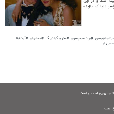
دا کنند و در این
ر دنیا که بازنده
نینا جاکوبسن
براد سیمپسون
هنری گولدینگ
جما چان
آوکافینا
معیل لو
شاد جمهوری اسلامی است