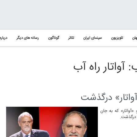
ان
تلویزیون
سینمای ایران
تئاتر
گوناگون
رسانه های دیگر
درباره
آواتار راه آب
«آواتار» درگذشت
 «آواتار» که به جان