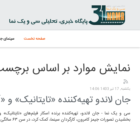
صفحه نخست
سینمای جه
نمایش موارد بر اساس برچسب: 
یکشنبه, 17 تیر 1403 14:06
جان لاندو تهیه‌کننده «تایتانیک» و 
سی و یک نما - جان لاندو، تهیه‌کننده برنده اسکار فیلم‌های «تایتانیک» و
بخشیدن تصورات جیمز کامرون، کارگردان سینما، کمک کرد، در سن ۶۳ سالگی درگذشت.