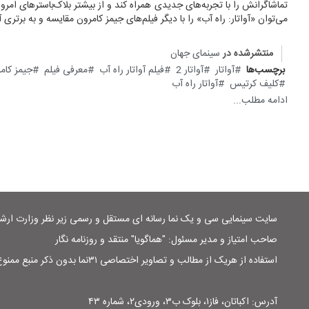
تماشاگرانش را با تجربه‌های جدیدی همراه کند و از بیشتر بلاک‌باسترهای ام
می‌توان «آواتار: راه آب» را با دیگر فیلم‌های جیمز کامرون مقایسه و به برتری 
منتشرشده در
سینمای جهان
برچسب‌ها
آواتار
آواتار 2
فیلم آواتار راه آب
معرفی فیلم
جیمز کام
کلیف کرتیس
آواتار راه آب
ادامه مطلب...
سایت سینمایی سی و یک نما رسانه ای مستقل و رسمی زیر نظر وزارت ار
صاحب امتیاز و مدیر مسئول: "هماگویا" منتقد و روزنامه نگار
استفاده از هریک از مطالب و تصاویر اختصاصی ۳۱نما بدون ذکر منبع ممنوع است
آدرس: اکباتان، فاز۱، بلوک ب۳، ورودی۲، شماره ۴۳