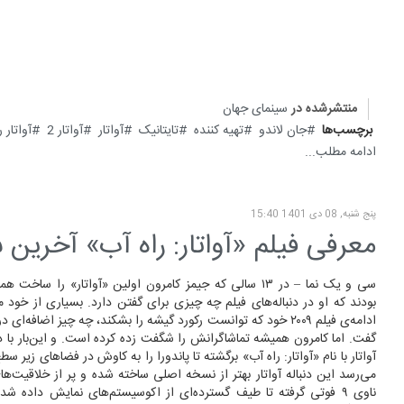
منتشرشده در
سینمای جهان
برچسب‌ها
جان لاندو
تهیه کننده
تایتانیک
آواتار
آواتار 2
آواتار 
ادامه مطلب...
پنج شنبه, 08 دی 1401 15:40
معرفی فیلم «آواتار: راه آب» آخرین
سی و یک نما – در ۱۳ سالی که جیمز کامرون اولین «آواتار» را سا
بودند که او در دنباله‌های فیلم چه چیزی برای گفتن دارد. بسیاری از خود م
ادامه‌ی فیلم ۲۰۰۹ خود که توانست رکورد گیشه را بشکند، چه چیز اضافه‌ای
گفت. اما کامرون همیشه تماشاگرانش را شگفت زده کرده است. و این‌بار با
آواتار با نام «آواتار: راه آب» برگشته تا پاندورا را به کاوش در فضاهای زیر سطح
می‌رسد این دنباله آواتار بهتر از نسخه اصلی ساخته شده و پر از خلاقیت‌ها
ناوی ۹ فوتی گرفته تا طیف گسترده‌ای از اکوسیستم‌های نمایش داده ش