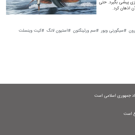
روزی پیشی بگیرد. حتی
آن اذهان کرد.
رون
سیگورنی ویور
سم ورثینگتون
استیون لانگ
کیت وینسلت
شاد جمهوری اسلامی است