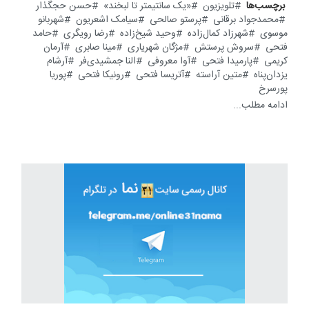
برچسب‌ها
تلویزیون
«یک سانتیمتر تا لبخند»
حسن حجگذار
محمدجواد برقانی
پرستو صالحی
سیامک اشعریون
شهربانو
موسوی
شهرزاد کمال‌زاده
وحید شیخ‌زاده
رضا رویگری
حامد
فتحی
سروش پرستش
مژگان شهریاری
مینا صابری
آرمان
کریمی
پارمیدا فتحی
آوا معروفی
النا جمشیدی‌فر
آرشام
یزدان‌پناه
متین آراسته
آتریسا فتحی
رونیکا فتحی
پوریا
پورسرخ
ادامه مطلب...