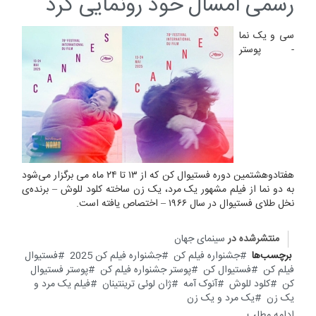
رسمی امسال خود رونمایی کرد
سی و یک نما
- پوستر
هفتادوهشتمین دوره فستیوال کن که از ۱۳ تا ۲۴ ماه می برگزار می‌شود
به دو نما از فیلم مشهور یک مرد، یک زن ساخته کلود للوش – برنده‌ی
نخل طلای فستیوال در سال ۱۹۶۶ – اختصاص یافته است.
منتشرشده در
سینمای جهان
برچسب‌ها
جشنواره فیلم کن
جشنواره فیلم کن 2025
فستیوال
فیلم کن
فستیوال کن
پوستر جشنواره فیلم کن
پوستر فستیوال
کن
کلود للوش
آنوک آمه
ژان لوئی ترینتینان
فیلم یک مرد و
یک زن
یک مرد و یک زن
ادامه مطلب...