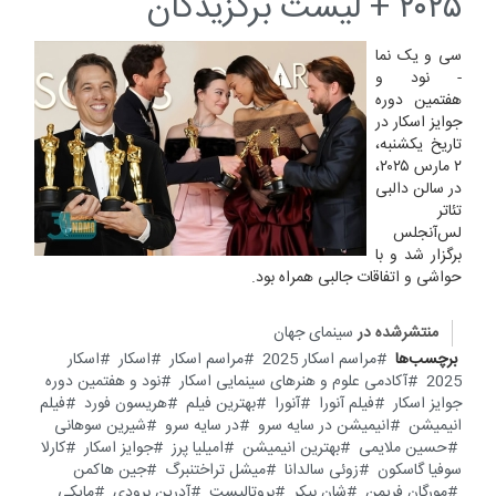
۲۰۲۵ + لیست برگزیدگان
سی و یک نما
- نود و
هفتمین دوره
جوایز اسکار در
تاریخ یکشنبه،
۲ مارس ۲۰۲۵،
در سالن دالبی
تئاتر
لس‌آنجلس
برگزار شد و با
حواشی و اتفاقات جالبی همراه بود.
منتشرشده در
سینمای جهان
برچسب‌ها
مراسم اسکار 2025
مراسم اسکار
اسکار
اسکار
2025
آکادمی علوم و هنر‌های سینمایی اسکار
نود و هفتمین دوره
جوایز اسکار
فیلم آنورا
آنورا
بهترین فیلم
هریسون فورد
فیلم
انیمیشن
انیمیشن در سایه سرو
در سایه سرو
شیرین سوهانی
حسین ملایمی
بهترین انیمیشن
امیلیا پرز
جوایز اسکار
کارلا
سوفیا گاسکون
زوئی سالدانا
میشل تراختنبرگ
جین هاکمن
مورگان فریمن
شان بیکر
بروتالیست
آدرین برودی
مایکی