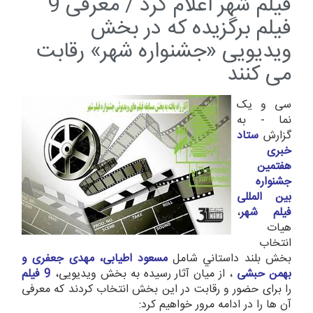
فیلم شهر اعلام کرد / معرفی 9
فیلم برگزیده که در بخش
ویدیویی «جشنواره شهر» رقابت
می کنند
سی و یک
نما - به
گزارش
ستاد
خبری
هفتمین
جشنواره
بین المللی
فیلم شهر
،
هيات
انتخاب
بخش بلند داستاني شامل
مسعود اطیابی، مهدی جعفری و
بهمن حبشی
، از میان آثار رسیده به بخش ویدیویی،
9 فیلم
را برای حضور و رقابت در این بخش انتخاب كردند که معرفی
آن ها را در ادامه مرور خواهیم کرد: