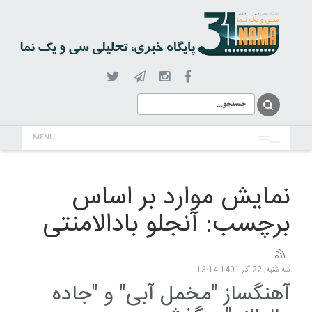
MENU
نمایش موارد بر اساس
برچسب: آنجلو بادالامنتی
سه شنبه, 22 آذر 1401 13:14
آهنگساز "مخمل آبی" و "جاده