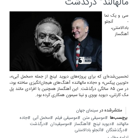
مالهالند" درگذشت
سی و یک نما
- آنجلو
بادالامنتی،
آهنگساز
تحسین‌شده‌ای که برای پروژه‌های دیوید لینچ از جمله «مخمل آبی»،
«تویین پیکس» و «جاده مالهالند» آهنگ‌های هیجان‌انگیزی ساخته بود،
در سن ۸۵ سالگی درگذشت. این آهنگساز همچنین با افرادی مانند پل
مک کارتنی، دیوید بووی و نینا سیمون همکاری کرده بود.
منتشرشده در
سینمای جهان
برچسب‌ها
موسیقی متن
موسیقی فیلم
مخمل آبی
جاده
مالهالند
دیوید لینچ
آهنگساز
موسیقیدان
درگذشت
درگذشتگان
آنجلو بادالامنتی
ادامه مطلب...