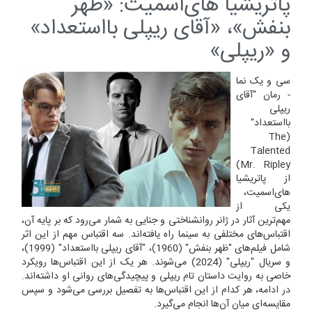
پاتریشیا های‌اسمیت: «ظهر
بنفش»، «آقای ریپلی بااستعداد»
و «ریپلی»
سی و یک نما
- رمان "آقای
ریپلی
بااستعداد"
(The
Talented
Mr. Ripley)
از پاتریشیا
های‌اسمیت،
یکی از
مهم‌ترین آثار در ژانر روانشناختی و جنایی به شمار می‌رود که بر پایه آن،
اقتباس‌های مختلفی به سینما راه یافته‌اند. سه اقتباس مهم از این اثر
شامل فیلم‌های "ظهر بنفش" (1960)، "آقای ریپلی بااستعداد" (1999)،
و سریال "ریپلی" (2024) می‌شوند. هر یک از این اقتباس‌ها رویکرد
خاصی به روایت داستان تام ریپلی و پیچیدگی‌های روانی او داشته‌اند.
در ادامه، هر کدام از این اقتباس‌ها به تفصیل بررسی می‌شود و سپس
مقایسه‌ای میان آن‌ها انجام می‌گیرد.