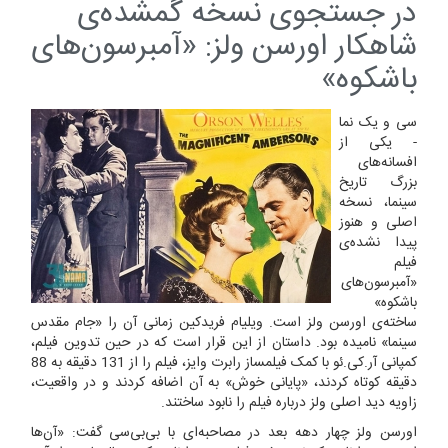
در جستجوی نسخه گمشده‌ی
شاهکار اورسن ولز: «آمبرسون‌های
باشکوه»
سی و یک نما
- یکی از
افسانه‌های
بزرگ تاریخ
سینما، نسخه
اصلی و هنوز
پیدا نشده‌ی
فیلم
«آمبرسون‌های
باشکوه»
ساخته‌ی اورسن ولز است. ویلیام فریدکین زمانی آن را «جام مقدس
سینما» نامیده بود. داستان از این قرار است که در حین تدوین فیلم،
کمپانی آر.کی.ئو با کمک فیلمساز رابرت وایز، فیلم را از 131 دقیقه به 88
دقیقه کوتاه کردند، «پایانی خوش» به آن اضافه کردند و در واقعیت،
زاویه دید اصلی ولز درباره فیلم را نابود ساختند.
اورسن ولز چهار دهه بعد در مصاحبه‌ای با بی‌بی‌سی گفت: «آن‌ها